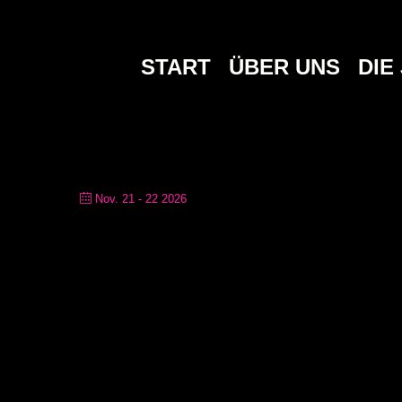
KONZERT
START
ÜBER UNS
DIE
Nov. 21 - 22 2026
FLIPPMANNS – ALTE MÜHLE
Alte Mühle