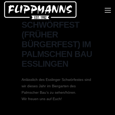
FLIPPMANNS –
SCHWÖRFEST
(FRÜHER
BÜRGERFEST) IM
PALMSCHEN BAU
ESSLINGEN
Anlässlich des Esslinger Schwörfestes sind
wir dieses Jahr im Biergarten des
Palmscher Bau’s zu sehen/hören.
Wir freuen uns auf Euch!