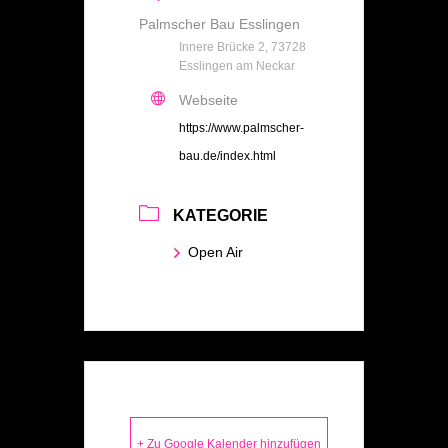
Palmscher Bau Esslingen
Innere Brücke 2, 73728
Esslingen am Neckar
Webseite
https://www.palmscher-
bau.de/index.html
KATEGORIE
Open Air
+ Zu Google Kalender hinzufügen